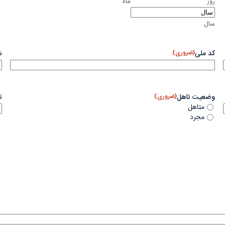
روز
ماه
سال
کد ملی
(ضروری)
ش
وضعیت تاهل
(ضروری)
ت
متاهل
مجرد