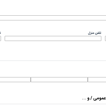
تلفن منزل
ت
 عمومی / و …