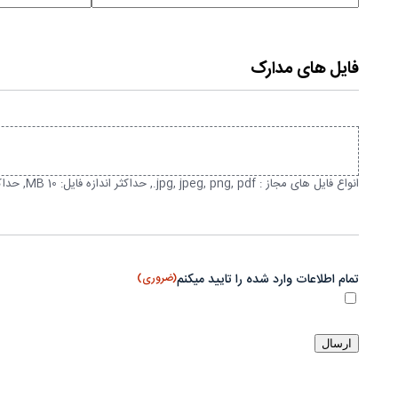
فایل های مدارک
انواع فایل های مجاز : jpg, jpeg, png, pdf., حداکثر اندازه فایل: 10 MB, حداکثر فایل‌ها: 5.
تمام اطلاعات وارد شده را تایید میکنم
(ضروری)